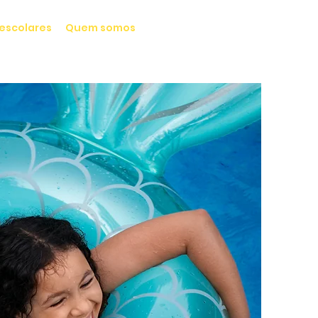
Lisboa
, Centro-Sul:
911 556 719
escolares
Quem somos
Porto
, Norte e Centro:
915 014 441