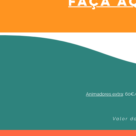
faça a
Animadores extra
: 60€/
Valor d