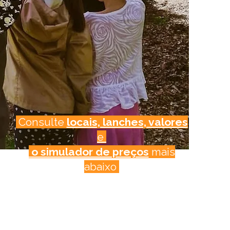
Consulte
locais, lanches, valores
e
o simulador de preços
mais
abaixo