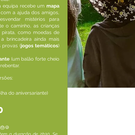
a equipa recebe um
mapa
, com a ajuda dos amigos,
esvendar mistérios para
te o caminho, as crianças
o pirata, como moedas de
a brincadeira ainda mais
 provas (
jogos temáticos
)
gante
(um balão forte cheio
 rebentar.
rsões:
lha do aniversariante)
0
e
🎂🍪
 tem a duração de 2h30. Se