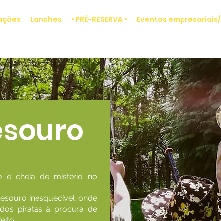
ações
Lanches
• PRÉ-RESERVA •
Eventos empresariais/
esouro
 e cheia de mistério no
esouro inesquecível, onde
dos piratas à procura de
eito.