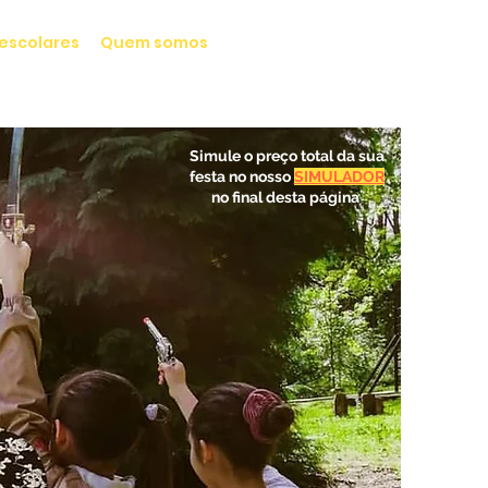
Lisboa
, Centro-Sul:
911 556 719
escolares
Quem somos
Porto
, Norte e Centro:
915 014 441
Simule o preço total da sua
festa no nosso
SIMULADOR
no final desta página