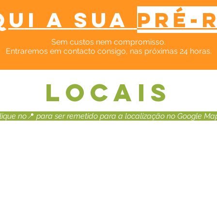
qui a sua
pré-
Sem custos nem compromisso.​
Entraremos em contacto consigo, nas próximas 24 horas.
LOCAIS
lique no
📍
para ser remetido para a localização no Google Ma