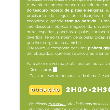
A aventura começa quando o chefe de cad
do tesouro repleto de pistas e enigmas
, e
precisarão de seguir as indicações e d
encontrar o grande
tesouro perdido
. Duran
irão descobrir objetos mágicos do univers
ouro, espadas, ganchos e palas, tornando 
divertida. Terão também de superar todas as
que lhes surgirão no caminho.
O tesouro, é composto por uma
pinhata gi
de rebuçados), que eles se deliciarão a tentar
Para além da versão pirata, existem outras ve
- Dinossauros
🦖
- Caça ao tesouro personalizada (tema à esco
2h00-2h3
duração
Os últimos
30 minutos
são dedicados ao lanch
No caso de contratar o lanche RSFun a festa