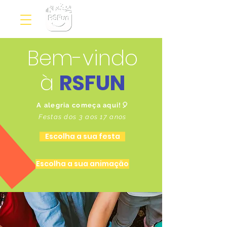
RSFun
Bem-vindo
à
RSFUN
A alegria começa aqui!🎈
Festas dos 3 aos 17 anos
Escolha a sua festa
Escolha a sua animação