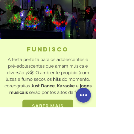
Fundisco
A festa perfeita para os adolescentes e
pré-adolescentes que amam música e
diversão 🎶🎤 O ambiente propício (com
luzes e fumo seco), os
hits
do momento,
coreografias
Just Dance
,
Karaoke
e
jogos
musicais
serão pontos altos da festa.
SABER MAIS