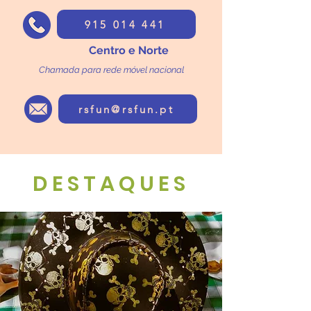
915 014 441
Centro e Norte
Chamada para rede móvel nacional
rsfun@rsfun.pt
DESTAQUES