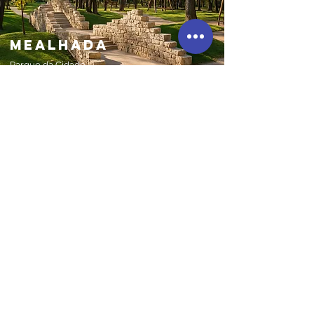
mealhada
Parque da Cidade
da Mealhada
outro
espaço
Há algum espaço ao ar livre que prefira ou
mais próximo da sua zona de residência?
Fale connosco.
lanche
RSFun
(CONSUMO DE LANCHE
OPCIONAL
)