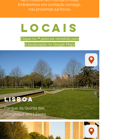
Entraremos em contacto consigo,
nas próximas 24 horas.
LOCAIS
Clique no
📍
para ser remetido para
a localização no Google Maps
Lisboa
Parque da Quinta das
Conchas e dos Lilases