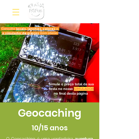
RSFun
Consulte
locais, lanches, valores
e
o simulador de preços
mais abaixo
Simule o preço total da sua
festa no nosso
SIMULADOR
no final desta página
Geocaching
10/15 anos
O Geocaching é uma verdadeira
aventura