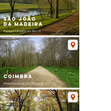
São João
da madeira
Parque Urbano do Rio Ul
coimbra
Mata Nacional
do Choupal