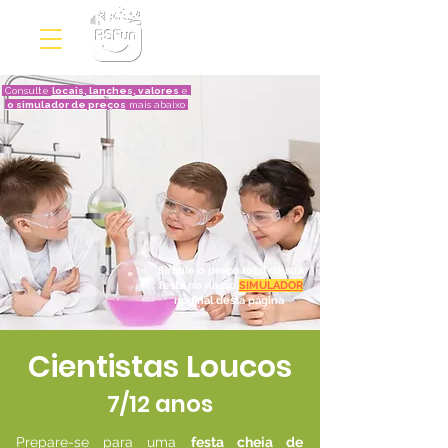
RSFun
Consulte
locais, lanches, valores
e
o simulador de preços
mais abaixo
Simule o preço total da sua
festa no nosso
SIMULADOR
no final desta página
Cientistas Loucos
7/12 anos
Prepare-se para uma
festa cheia de