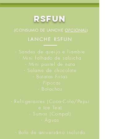
RSFun
(CONSUMO DE LANCHE
OPCIONAL
)
LANCHE RSFUN
- Sandes de queijo e fiambre
- Mini folhado de salsicha
- Mini pastel de nata
- Salame de chocolate
- Batatas Fritas
- Pipocas
- Bolachas
- Refrigerantes (Coca-Cola/Pepsi
e Ice Tea)
- Sumos (Compal)
- Águas
- Bolo de aniversário incluído