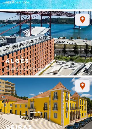
MS Aparthotel
algés
Hotel Vila Galé Opera
oeiras