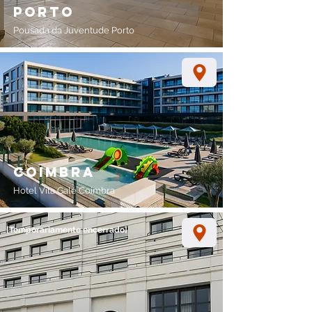
porto
Pousada da Juventude Porto
coimbra
Hotel Vila Galé Coimbra
[Temporariamente encerrado]