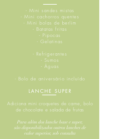
- Mini sandes mistas
- Mini cachorros quentes
- Mini bolas de berlim
- Batatas fritas
- Pipocas
- Gelatinas
- Refrigerantes
- Sumos
- Águas
- Bolo de aniversário incluído
LANCHE SUPER
Adiciona mini croquetes de carne, bolo
de chocolate e salada de frutas
Para além dos lanche base e super,
são disponibilizados outros lanches de
valor superior, sob consulta