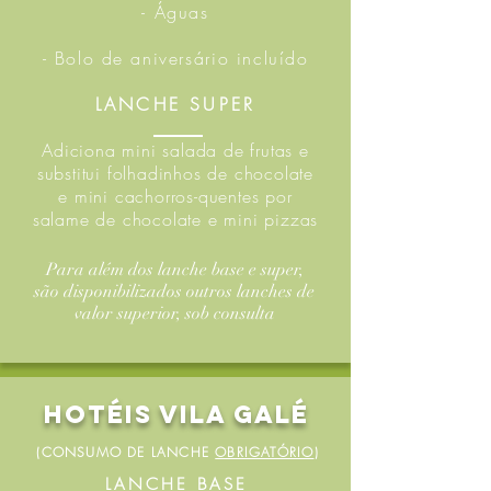
- Águas
- Bolo de aniversário incluído
LANCHE SUPER
Adiciona mini salada de frutas e
substitui folhadinhos de chocolate
e mini cachorros-quentes por
salame de chocolate e mini pizzas
Para além dos lanche base e super,
são disponibilizados outros lanches de
valor superior, sob consulta
Hotéis Vila Galé
(CONSUMO DE LANCHE
OBRIGATÓRIO
)
LANCHE BASE