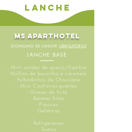
lanche
MS Aparthotel
(CONSUMO DE LANCHE
OBRIGATÓRIO
)
LANCHE BASE
- Mini sandes de queijo/fiambre
- Muffins de baunilha e caramelo
- Folhadinhos de Chocolate
- Mini Cachorros-quentes
- Gomas de fruta
- Batatas fritas
- Pipocas
- Gelatinas
- Refrigerantes
- Sumos