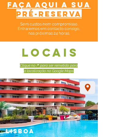
faça aqui a sua
pré-reserva
Sem custos nem compromisso.​
Entraremos em contacto consigo,
nas próximas 24 horas.
LOCAIS
Clique no
📍
para ser remetido para
a localização no Google Maps
Lisboa