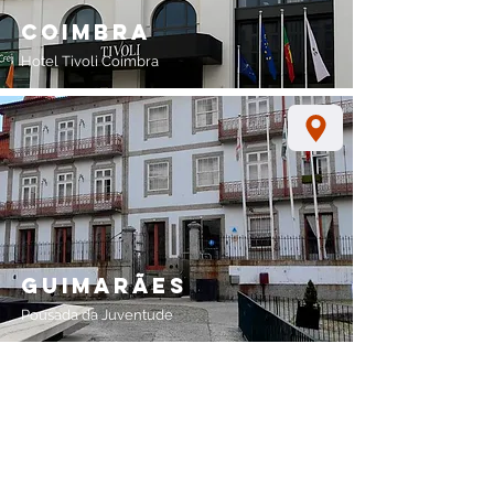
coimbra
Hotel Tivoli Coimbra
guimarães
Pousada da Juventude
o seu espaço
Local disponibilizado por si como um
espaço em casa/apartamento, garagem,
sala de condomínio...