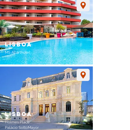
Lisboa
MS Aparthotel
Lisboa
Holmes Place
Palácio SottoMayor