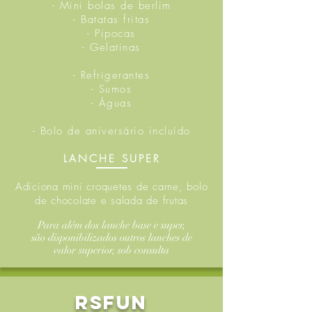
- Mini bolas de berlim
- Batatas fritas
- Pipocas
- Gelatinas
- Refrigerantes
- Sumos
- Águas
- Bolo de aniversário incluído
LANCHE SUPER
Adiciona mini croquetes de carne, bolo
de chocolate e salada de frutas
Para além dos lanche base e super,
são disponibilizados outros lanches de
valor superior, sob consulta
RSFun