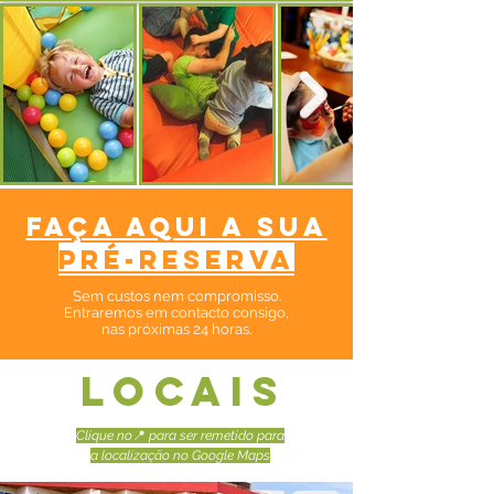
faça aqui a sua
pré-reserva
Sem custos nem compromisso.​
Entraremos em contacto consigo,
nas próximas 24 horas.
LOCAIS
Clique no
📍
para ser remetido para
a localização no Google Maps