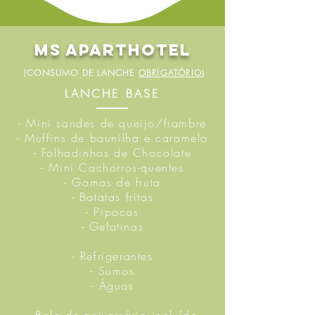
MS Aparthotel
(CONSUMO DE LANCHE
OBRIGATÓRIO
)
LANCHE BASE
- Mini sandes de queijo/fiambre
- Muffins de baunilha e caramelo
- Folhadinhos de Chocolate
- Mini Cachorros-quentes
- Gomas de fruta
- Batatas fritas
- Pipocas
- Gelatinas
- Refrigerantes
- Sumos
- Águas