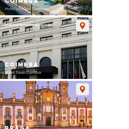
coimbra
Hotel Vila Galé Coimbra
[Temporariamente encerrado]
coimbra
Hotel Tivoli Coimbra
braga