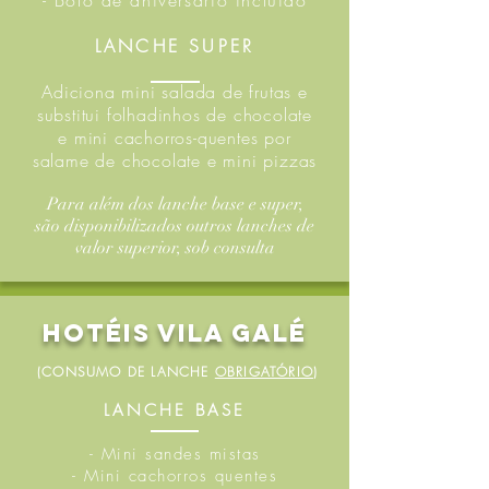
- Bolo de aniversário incluído
LANCHE SUPER
Adiciona mini salada de frutas e
substitui folhadinhos de chocolate
e mini cachorros-quentes por
salame de chocolate e mini pizzas
Para além dos lanche base e super,
são disponibilizados outros lanches de
valor superior, sob consulta
Hotéis Vila Galé
(CONSUMO DE LANCHE
OBRIGATÓRIO
)
LANCHE BASE
- Mini sandes mistas
- Mini cachorros quentes