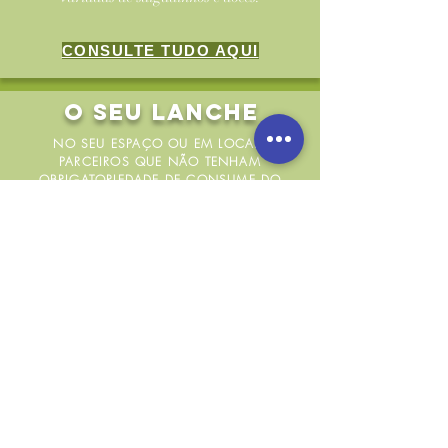
CONSULTE TUDO AQUI
O SEU LANCHE
NO SEU ESPAÇO OU EM LOCAIS
PARCEIROS QUE NÃO TENHAM
OBRIGATORIEDADE DE CONSUME DO
LANCHE PRÓPRIO
PREÇOS
Simule o preço total da sua festa no nosso
SIMULADOR
(no final da página)
MS APARTHOTEL
Festa
: 16,45€/criança até às 18 crianças,
restantes 13,45€/criança (mínimo 15)