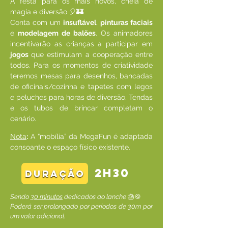
A festa para os mais novos, cheia de
magia e diversão 🎈🏰
Conta com um
insuflável
,
pinturas faciais
e
modelagem de balões
. Os animadores
incentivarão as crianças a participar em
jogos
que estimulam a cooperação entre
todos. Para os momentos de criatividade
teremos mesas para desenhos, bancadas
de oficinais/cozinha e tapetes com legos
e peluches para horas de diversão. Tendas
e os tubos de brincar completam o
cenário.
Nota
:
A “mobília” da MegaFun é adaptada
consoante o espaço físico existente.
2h30
duração
Sendo
30 minutos
dedicados ao lanche
🎂🍪
Poderá ser prolongado por períodos de 30m por
um valor adicional.