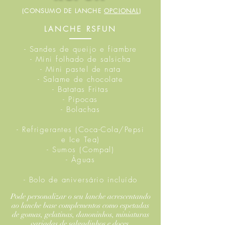
(CONSUMO DE LANCHE
OPCIONAL
)
LANCHE RSFUN
- Sandes de queijo e fiambre
- Mini folhado de salsicha
- Mini pastel de nata
- Salame de chocolate
- Batatas Fritas
- Pipocas
- Bolachas
- Refrigerantes (Coca-Cola/Pepsi
e Ice Tea)
- Sumos (Compal)
- Águas
- Bolo de aniversário incluído
Pode personalizar o seu lanche acrescentando
ao lanche base complementos como espetadas
de gomas, gelatinas, danoninhos, miniaturas
variadas de salgadinhos e doces.